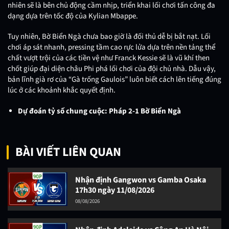
nhiên sẽ là bên chủ động cầm nhịp, triển khai lối chơi tấn công đa
dạng dựa trên tốc độ của Kylian Mbappe.
Tuy nhiên, Bờ Biển Ngà chưa bao giờ là đối thủ dễ bị bắt nạt. Lối
chơi áp sát nhanh, pressing tầm cao rực lửa dựa trên nền tảng thể
chất vượt trội của các tiền vệ như Franck Kessie sẽ là vũ khí then
chốt giúp đại diện châu Phi phá lối chơi của đội chủ nhà. Dẫu vậy,
bản lĩnh già rơ của “Gà trống Gaulois” luôn biết cách lên tiếng đúng
lúc ở các khoảnh khắc quyết định.
Dự đoán tỷ số chung cuộc: Pháp 2-1 Bờ Biển Ngà
BÀI VIẾT LIÊN QUAN
Nhận định Gangwon vs Gamba Osaka
17h30 ngày 11/08/2026
08/08/2026