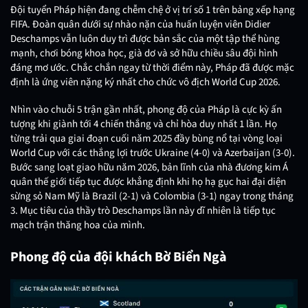
Đội tuyển Pháp hiện đang chễm chệ ở vị trí số 1 trên bảng xếp hạng
FIFA. Đoàn quân dưới sự nhào nặn của huấn luyện viên Didier
Deschamps vẫn luôn duy trì được bản sắc của một tập thể hùng
mạnh, chơi bóng khoa học, già dơ và sở hữu chiều sâu đội hình
đáng mơ ước. Chắc chắn ngay từ thời điểm này, Pháp đã được mặc
định là ứng viên nặng ký nhất cho chức vô địch World Cup 2026.
Nhìn vào chuỗi 5 trận gần nhất, phong độ của Pháp là cực kỳ ấn
tượng khi giành tới 4 chiến thắng và chỉ hòa duy nhất 1 lần. Họ
từng trải qua giai đoạn cuối năm 2025 đầy bùng nổ tại vòng loại
World Cup với các thắng lợi trước Ukraine (4-0) và Azerbaijan (3-0).
Bước sang loạt giao hữu năm 2026, bản lĩnh của nhà đương kim Á
quân thế giới tiếp tục được khẳng định khi họ hạ gục hai đại diện
sừng sỏ Nam Mỹ là Brazil (2-1) và Colombia (3-1) ngay trong tháng
3. Mục tiêu của thầy trò Deschamps lần này dĩ nhiên là tiếp tục
mạch trận thăng hoa của mình.
Phong độ của đội khách Bờ Biển Ngà