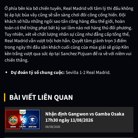
Ở phía bên kia bờ chiến tuyến, Real Madrid với tâm lý thi đấu không
bị áp lực bủa vây cũng sẽ sẵn sàng chơi đôi công cống hiến. Đội
khách sở hữu những ngôi sao tấn công hàng đầu thế giới, hoàn
toàn có thể trừng phạt bất kỳ sai lầm nào nơi hàng thủ đối phương.
Tuy nhiên, xét về chất lượng nhân sự cũng như đẳng cấp tổng thể,
Real Madrid vẫn vượt trội hơn hẳn. Quyết tâm giành trọn 3 điểm
trong ngày thi đấu sân khách cuối cùng của mùa giải sẽ giúp Kền
kền trắng vượt qua sức ép tại Sanchez Pizjuan để ra về với niềm vui
chiến thắng.
Dự đoán tỷ số chung cuộc:
Sevilla 1-2 Real Madrid.
BÀI VIẾT LIÊN QUAN
Nhận định Gangwon vs Gamba Osaka
17h30 ngày 11/08/2026
08/08/2026