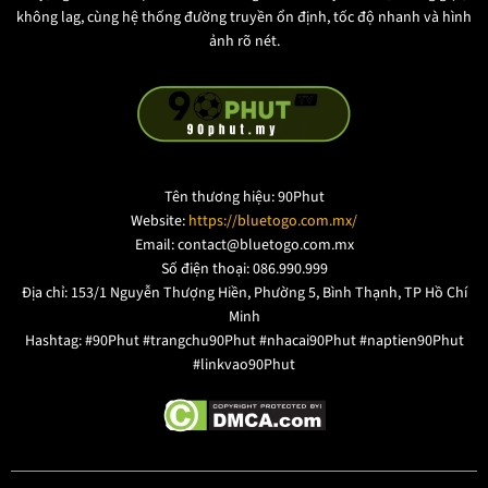
không lag, cùng hệ thống đường truyền ổn định, tốc độ nhanh và hình
ảnh rõ nét.
Tên thương hiệu: 90Phut
Website:
https://bluetogo.com.mx/
Email:
contact@bluetogo.com.mx
Số điện thoại: 086.990.999
Địa chỉ: 153/1 Nguyễn Thượng Hiền, Phường 5, Bình Thạnh, TP Hồ Chí
Minh
Hashtag: #90Phut #trangchu90Phut #nhacai90Phut #naptien90Phut
#linkvao90Phut