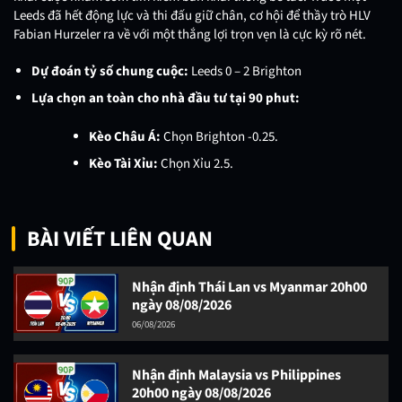
Leeds đã hết động lực và thi đấu giữ chân, cơ hội để thầy trò HLV
Fabian Hurzeler ra về với một thắng lợi trọn vẹn là cực kỳ rõ nét.
Dự đoán tỷ số chung cuộc:
Leeds 0 – 2 Brighton
Lựa chọn an toàn cho nhà đầu tư tại 90 phut:
Kèo Châu Á:
Chọn Brighton -0.25.
Kèo Tài Xỉu:
Chọn Xỉu 2.5.
BÀI VIẾT LIÊN QUAN
Nhận định Thái Lan vs Myanmar 20h00
ngày 08/08/2026
06/08/2026
Nhận định Malaysia vs Philippines
20h00 ngày 08/08/2026