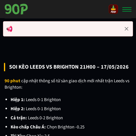
Bỏ
qua
nội
dung
SOI KÈO LEEDS VS BRIGHTON 21H00 – 17/05/2026
90 phut
cập nhật thông số từ sàn giao dịch mới nhất trận Leeds vs
Brighton:
Hiệp 1:
Leeds 0-1 Brighton
Hiệp 2:
Leeds 0-1 Brighton
Cả trận:
Leeds 0-2 Brighton
Kèo chấp Châu Á:
Chọn Brighton -0.25