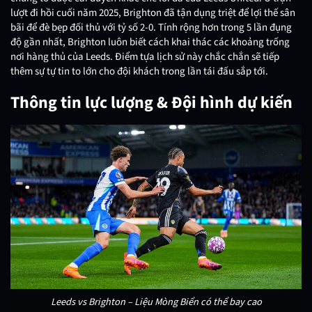
lượt đi hồi cuối năm 2025, Brighton đã tận dụng triệt để lợi thế sân
bãi để đè bẹp đối thủ với tỷ số 2-0. Tính rộng hơn trong 5 lần đụng
độ gần nhất, Brighton luôn biết cách khai thác các khoảng trống
nơi hàng thủ của Leeds. Điểm tựa lịch sử này chắc chắn sẽ tiếp
thêm sự tự tin to lớn cho đội khách trong lần tái đấu sắp tới.
Thông tin lực lượng & Đội hình dự kiến
Leeds vs Brighton – Liệu Mòng Biển có thể bay cao